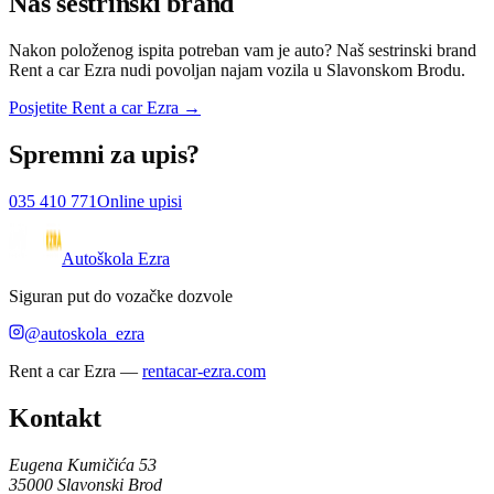
Naš sestrinski brand
Nakon položenog ispita potreban vam je auto? Naš sestrinski brand
Rent a car Ezra nudi povoljan najam vozila u Slavonskom Brodu.
Posjetite
Rent a car Ezra
→
Spremni za upis?
035 410 771
Online upisi
Autoškola Ezra
Siguran put do vozačke dozvole
@autoskola_ezra
Rent a car Ezra
—
rentacar-ezra.com
Kontakt
Eugena Kumičića 53
35000
Slavonski Brod