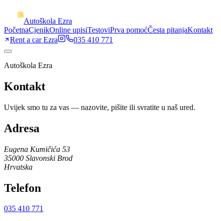
Autoškola Ezra
Početna
Cjenik
Online upisi
Testovi
Prva pomoć
Česta pitanja
Kontakt
Rent a car Ezra
035 410 771
Autoškola Ezra
Kontakt
Uvijek smo tu za vas — nazovite, pišite ili svratite u naš ured.
Adresa
Eugena Kumičića 53
35000
Slavonski Brod
Hrvatska
Telefon
035 410 771