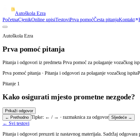
Autoškola Ezra
Početna
Cjenik
Online upisi
Testovi
Prva pomoć
Česta pitanja
Kontakt
Autoškola Ezra
Prva pomoć pitanja
Pitanja i odgovori iz predmeta Prva pomoć za polaganje vozačkog isp
Prva pomoć pitanja
·
Pitanja i odgovori za polaganje vozačkog ispita
P
Pitanje
1
Kako osigurati mjesto prometne nezgode?
Prikaži odgovor
Tipke: ← / → · razmaknica za odgovor
← Prethodno
Sljedeće →
← Svi testovi
Pitanja i odgovori preuzeti iz nastavnog materijala. Sadržaj odgova