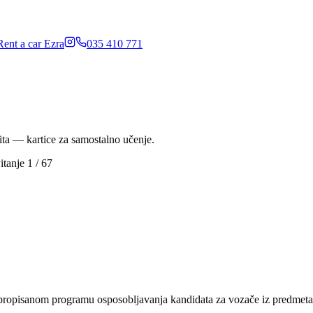
Rent a car Ezra
035 410 771
ita — kartice za samostalno učenje.
itanje
1
/
67
ra propisanom programu osposobljavanja kandidata za vozače iz predmet