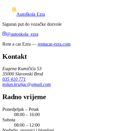
Autoškola Ezra
Siguran put do vozačke dozvole
@autoskola_ezra
Rent a car Ezra
—
rentacar-ezra.com
Kontakt
Eugena Kumičića 53
35000
Slavonski Brod
035 410 771
milan.kruljac@gmail.com
Radno vrijeme
Ponedjeljak – Petak
08:00 – 16:00
Subota
08:00 – 12:00
Nedjelja, praznici i blagdani