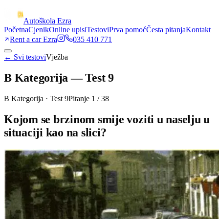
Autoškola Ezra
Početna
Cjenik
Online upisi
Testovi
Prva pomoć
Česta pitanja
Kontakt
Rent a car Ezra
035 410 771
← Svi testovi
Vježba
B Kategorija
—
Test 9
B Kategorija
·
Test 9
Pitanje
1
/
38
Kojom se brzinom smije voziti u naselju u
situaciji kao na slici?