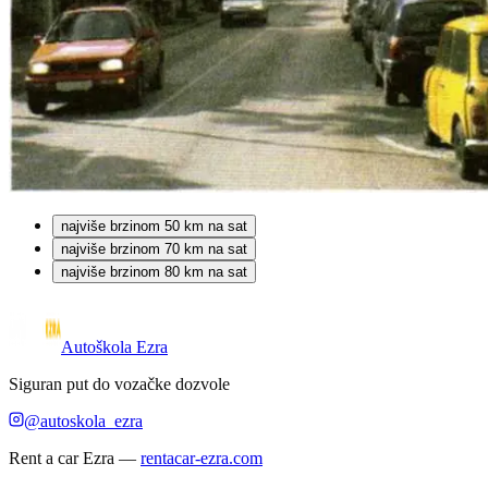
najviše brzinom 50 km na sat
najviše brzinom 70 km na sat
najviše brzinom 80 km na sat
Autoškola Ezra
Siguran put do vozačke dozvole
@autoskola_ezra
Rent a car Ezra
—
rentacar-ezra.com