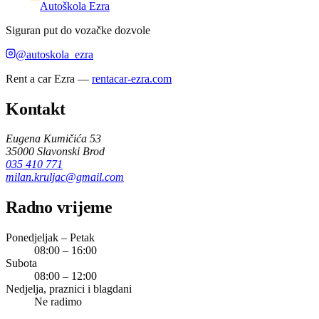
Autoškola Ezra
Siguran put do vozačke dozvole
@autoskola_ezra
Rent a car Ezra
—
rentacar-ezra.com
Kontakt
Eugena Kumičića 53
35000
Slavonski Brod
035 410 771
milan.kruljac@gmail.com
Radno vrijeme
Ponedjeljak – Petak
08:00 – 16:00
Subota
08:00 – 12:00
Nedjelja, praznici i blagdani
Ne radimo