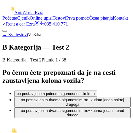
Autoškola Ezra
Početna
Cjenik
Online upisi
Testovi
Prva pomoć
Česta pitanja
Kontakt
Rent a car Ezra
035 410 771
← Svi testovi
Vježba
B Kategorija
—
Test 2
B Kategorija
·
Test 2
Pitanje
1
/
38
Po čemu ćete prepoznati da je na cesti
zaustavljena kolona vozila?
po postavljenom jednom sigurnosnom trokutu
po postavljenim dvama sigurnosnim tro¬kutima jedan pokraj
drugoga
po postavljenim dvama sigurnosnim tro¬kutima jedan ispred
drugog